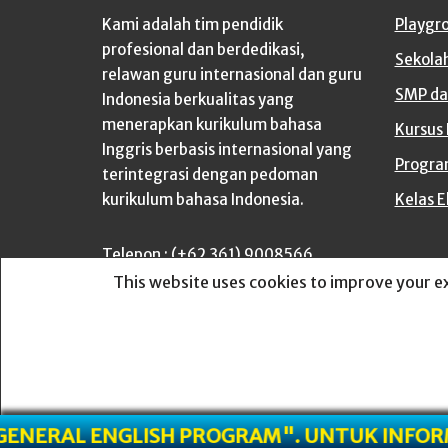
Kami adalah tim pendidik
Playgr
profesional dan berdedikasi,
Sekola
relawan guru internasional dan guru
SMP da
Indonesia berkualitas yang
menerapkan kurikulum bahasa
Kursus
Inggris berbasis internasional yang
Progra
terintegrasi dengan pedoman
kurikulum bahasa Indonesia.
Kelas E
Telepon : (+62 361) 9008566
This website uses cookies to improve your ex
Buka :
Senin – Jumat : 8.00 – 20.00
Sabtu : 8.00-17.00
Powered by PT. Menggapai Rencana
LER "GENERAL ENGLISH PROGRAM". UNTUK 
Sejahtera