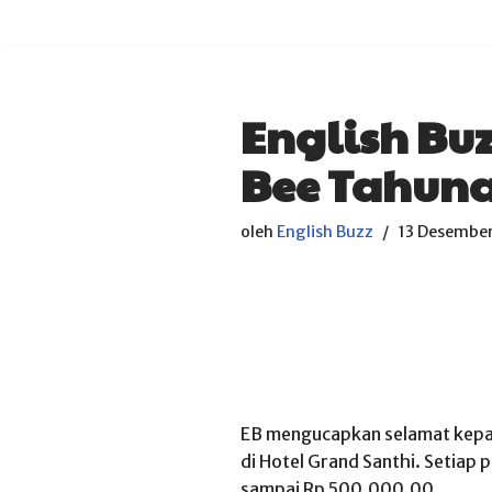
Lompat
ke
konten
English Bu
Bee Tahuna
oleh
English Buzz
13 Desembe
EB mengucapkan selamat kepa
di Hotel Grand Santhi. Setiap
sampai Rp 500.000,00.