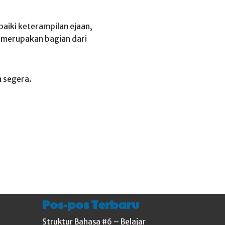
aiki keterampilan ejaan,
 merupakan bagian dari
 segera.
Pos-pos Terbaru
Struktur Bahasa #6 – Belajar