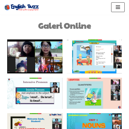
Lompat
ke
Galeri Online
konten