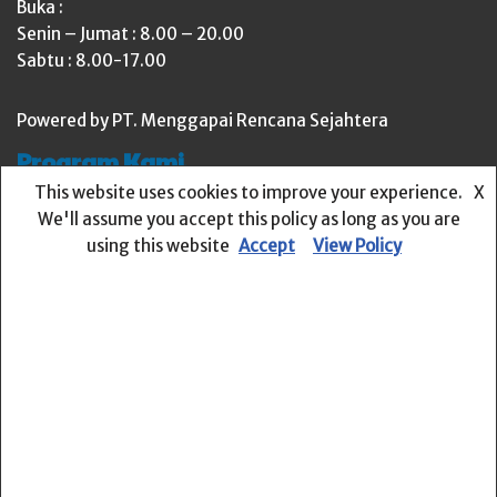
Buka :
Senin – Jumat : 8.00 – 20.00
Sabtu : 8.00-17.00
Powered by PT. Menggapai Rencana Sejahtera
Program Kami
This website uses cookies to improve your experience.
X
We'll assume you accept this policy as long as you are
Playgroup atau TK
using this website
Accept
View Policy
Sekolah Dasar
SMP dan SMA
Kursus Bahasa Inggris Untuk Dewasa
Program Home-Based
Kelas Ekstra
Media Sosial