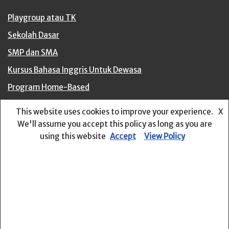
Playgroup atau TK
Sekolah Dasar
SMP dan SMA
Kursus Bahasa Inggris Untuk Dewasa
Program Home-Based
Kelas Ekstra
This website uses cookies to improve your experience.
X
Media Sosial
We'll assume you accept this policy as long as you are
using this website
Accept
View Policy
Pos-pos Terbaru
Struktur Bahasa #6 – Belajar tentang Kalimat Tanya
Struktur Bahasa #5 – Bagaimana menggunakan Singular
dan Plural Nouns